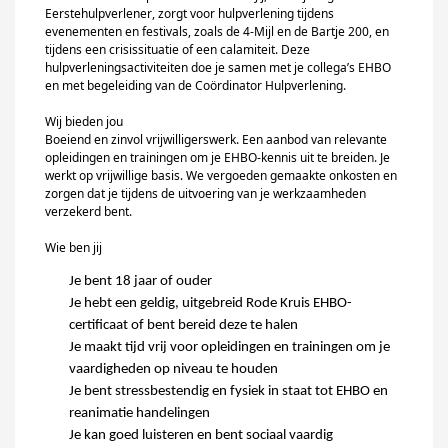
Eerste
h
ulpverlener
,
zorgt voor hulpverlening
t
ijdens
evenementen
en festivals,
zoals
de 4-Mijl
en
de
Bartje 200
,
en
tijden
s
een crisis
situatie of een
calamiteit
.
D
eze
hulpverlenings
activiteiten
doe je samen met
je
collega
’s
EHBO
en met begeleiding van de Coördinator
Hulpverlening
.
Wij bieden jou
Boeiend en zinvol vrijwilligerswerk.
Een aanbod van relevante
opleidingen en trainingen om je EHBO-kennis uit te breiden.
Je
werkt op vrijwillige basis. We vergoeden gemaakte onkosten en
zorgen dat je tijdens de uitvoering van je werkzaamheden
verzekerd bent.
Wie ben jij
J
e
bent
18 jaar of ouder
Je hebt
een geldig
,
uitgebreid Rode Kruis EHBO-
certificaat of
bent
bereid deze te halen
Je m
aakt tijd vrij
voor
opleidingen en trainingen om
je
vaardigheden op niveau te houden
Je bent stressbestendig en fysiek in staat tot EHBO en
reanimatie handelingen
Je kan goed luisteren en
bent sociaal vaardig