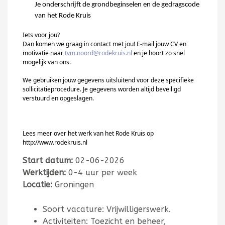
Je o
nderschrijft de grondbeginselen en d
e gedragscode
van het Rode Kruis
Iets voor jou?
Dan komen we graag in contact met jou! E-mail jouw CV en
motivatie
naar
tvm.noord@rodekruis.nl
en je hoort zo snel
mogelijk van ons.
We gebruiken jouw gegevens uitsluitend voor deze specifieke
sollicitatieprocedure. Je gegevens worden altijd beveiligd
verstuurd en opgeslagen.
Lees meer over het werk van het Rode Kruis op
http://www.rodekruis.nl
Start datum:
02-06-2026
Werktijden:
0-4 uur per week
Locatie:
Groningen
Soort vacature: Vrijwilligerswerk.
Activiteiten: Toezicht en beheer,