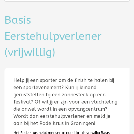
Basis
Eerstehulpverlener
(vrijwillig)
Help jij een sporter om de finish te halen bij
een sportevenement? Kun jij iemand
geruststellen bij een zonnesteek op een
festival? Of wil jij er zijn voor een vluchteling
die onwel wordt in een opvangcentrum?
Wordt
dan
eerstehulpverlener en m
eld je
aan bij het Rode Kruis in
Groningen
!
Het Rode kruis helpt mensen in nood.
Jij
, als
vrijwillig Basis