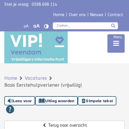
Stel je vraag:
0598 698 114
Navigatie overslaan
Home
|
Over ons
|
Nieuws
|
Contact
Zoek
aA
aA
Menu
Home
Vacatures
Basis Eerstehulpverlener (vrijwillig)
Lees voor
Uitleg woorden
Simpele tekst
Terug naar overzicht