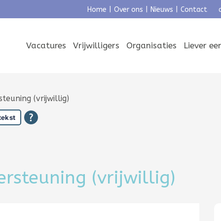
Home
|
Over ons
|
Nieuws
|
Contact
Vacatures
Vrijwilligers
Organisaties
Liever e
uning (vrijwillig)
tekst
teuning (vrijwillig)