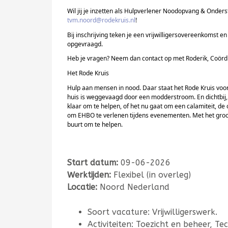
Wil jij je inzetten als Hulpverlener Noodopvang & Onders
tvm.noord@rodekruis.nl
!
Bij inschrijving teken je een vrijwilligersovereenkomst 
opgevraagd.
Heb je vragen? Neem dan contact op met
Roderik
, Coörd
Het Rode Kruis
Hulp aan mensen in nood. Daar staat het Rode Kruis voor
huis is weggevaagd door een modderstroom. En dichtbij,
klaar om te helpen, of het nu gaat om een calamiteit, de
om EHBO te verlenen tijdens evenementen. Met het grootst
buurt om te helpen.
Start datum:
09-06-2026
Werktijden:
Flexibel (in overleg)
Locatie:
Noord Nederland
Soort vacature: Vrijwilligerswerk.
Activiteiten: Toezicht en beheer, 