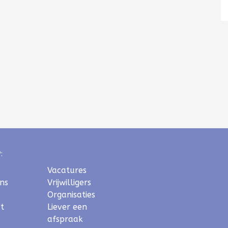
:
Vacatures
ns
Vrijwilligers
s
Organisaties
t
Liever een
afspraak