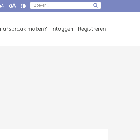
Zoeken
aA
aA
en afspraak maken?
Inloggen
Registreren