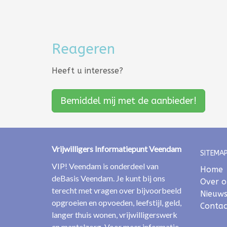
Reageren
Heeft u interesse?
Bemiddel mij met de aanbieder!
Vrijwilligers Informatiepunt Veendam
SITEMAP
VIP! Veendam is onderdeel van
Home
deBasis Veendam. Je kunt bij ons
Over o
terecht met vragen over bijvoorbeeld
Nieuw
opgroeien en opvoeden, leefstijl, geld,
Contac
langer thuis wonen, vrijwilligerswerk
en mantelzorg. Voor meer informatie