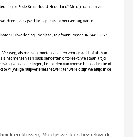
teuning bij Rode Kruis
Noord
-Nederland?
Meld je dan aan via
en wordt een VOG (Verklaring
Omtrent
het Gedrag) van je
inator Hulpverlening Overijssel, telefoonnummer 06 3449 3957.
. Ver weg, als mensen moeten vluchten voor geweld, of als hun
 als het mensen aan basisbehoeften ontbreekt. We staan altijd
 opvang van vluchtelingen, het bieden van voedselhulp, educatie of
e vrijwillige hulpverlenersnetwerk ter wereld zijn we altijd in de
Techniek en klussen, Maatjeswerk en bezoekwerk,