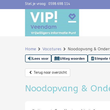
Stel je vraag:
Navigatie overslaan
0598 698 114
Home
Vacatures
Noodopvang & Onderste
Lees voor
Uitleg woorden
Simpele 
Terug naar overzicht
Noodopvang & Onders