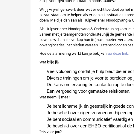
Sta jij voor getroffenen klaar in noodsituaties?
Wil jij vrijwilligerswerk doen wat er echt toe doet op het
paraat staat om te helpen als er een crisissituatie uitbree
doen? Meld je dan aan als Hulpverlener Noodopvang & 
Als Hulpverlener Noodopvang & Ondersteuning kom je in 
Samen met je teamgenoten ondersteun jij de gemeente in 
bewoners die halsoverkop hun t(e)huis moeten verlaten. M
opvanglocaties, het bieden van een luisterend oor en ba
Hoe de
alarmering
werkt kan je bekijken
via deze
l
ink.
Wat krijg jij?
Veel voldoening omdat je hulp biedt die er ech
Diverse trainingen om je voor te bereiden op j
De kans om ervaring én contacten op te doen
Een vergoeding voor gemaakte reiskosten.
Wat neem jij mee?
Je bent lichamelijk én geestelijk in goede cond
Je beschikt over eigen vervoer om bij een op
Je bent sociaal en communicatief vaardig en
Je beschikt over een EHBO-certificaat of de b
Iets voor jou?