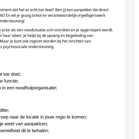
 moment dat het er echt toe doet? Ben jij een
aanpakker
die direct
kt? En wil je graag zinvol en verantwoordelijk vrijwilligerswerk
Ondersteuning!
actie als een noodsituatie zich voordoet en je opgeroepen wordt.
haar taken. Je helpt bij de opvang en begeleiding van
aar je kunt ook ingezet worden bij het inrichten van
sis psychosociale ondersteuning.
t toe doet;
e functie;
 in een noodhulporganisatie;
itie;
roep naar de locatie in jouw regio te komen;
 je weet van aanpakken;
ereidheid dit te behalen
;