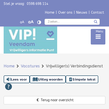
Stel je vraag:
0598 698 114
Navigatie overslaan
Home
|
Over ons
|
Nieuws
|
Contact
Zoek
aA
aA
Menu
Home
Vacatures
Vrijwilliger(s) Verbindingsdienst
Lees voor
Uitleg woorden
Simpele tekst
Terug naar overzicht